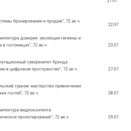
21.07
стемы бронирования и продаж", 72 ак.ч
22.07
хитектура доверия: эволюция гигиены и
 в гостиницах", 72 ак.ч
23.07
путационный суверенитет бренда
ии в цифровом пространстве", 72 ак.ч
27.07
льский туризм: мастерство привлечения
их гостей", 72 ак.ч
28.07
хитектура видеоконтента:
гическое проектирование", 72 ак.ч
29.07