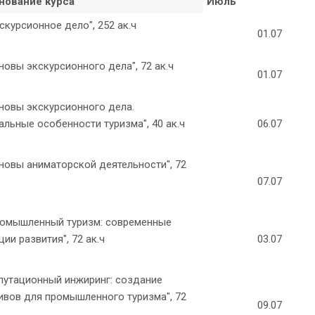
нование курса
Июль
скурсионное дело", 252 ак.ч
01.07
новы экскурсионного дела", 72 ак.ч
01.07
новы экскурсионного дела.
альные особенности туризма", 40 ак.ч
06.07
новы аниматорской деятельности", 72
07.07
омышленный туризм: современные
ии развития", 72 ак.ч
03.07
путационный инжиринг: создание
ивов для промышленного туризма", 72
09.07