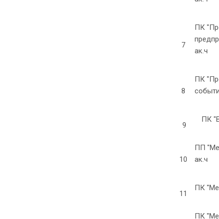
ПК "П
предпр
7
ак.ч
ПК "Пр
8
событи
ПК "В
9
ПП "Ме
10
ак.ч
ПК "Ме
11
ПК "Ме