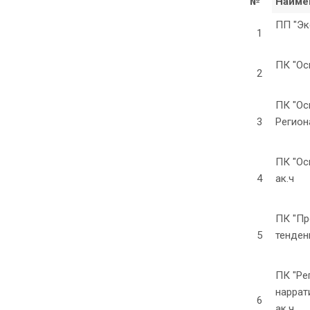
№
Наиме
ПП "Эк
1
ПК "Ос
2
ПК "Ос
3
Регион
ПК "Ос
4
ак.ч
ПК "Пр
5
тенденц
ПК "Ре
наррат
6
ак.ч