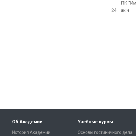
ПК "Им
24
ак.ч
Об Академии
Учебные курсы
История Академии
Основы гостиничного дела