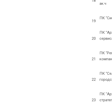
18
ак.ч
ПК "Си
19
ПК "Ар
20
сервиса
ПК "Ре
21
компан
ПК "Се
22
городск
ПК "Ар
23
страте