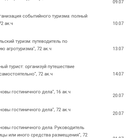
09.07
ганизация событийного туризма: полный
72 ак.ч
10.07
льский туризм: путеводитель по
ию агротуризма", 72 ак.ч
13.07
ный турист: организуй путешествие
самостоятельно", 72 ак.ч
14.07
новы гостиничного дела", 16 ак.ч
20.07
новы гостиничного дела", 72 ак.ч
20.07
новы гостиничного дела. Руководитель
ицы или иного средства размещения", 72